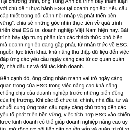
Tại chương trình, ông Tùng Anh đã trình bày tham luận
với chủ đề “Thực hành ESG tại doanh nghiệp: Yêu cầu
cấp thiết trong bối cảnh hội nhập và phát triển bền
vững”, chia sẻ những góc nhìn thực tiễn về quá trình
triển khai ESG tại doanh nghiệp Việt Nam hiện nay. Bài
trình bày tập trung phân tích các thách thức phổ biến
mà doanh nghiệp đang gặp phải, từ nhận thức về ESG,
nguồn lực triển khai, khả năng thu thập dữ liệu đến việc
đáp ứng các yêu cầu ngày càng cao từ cơ quan quản
lý, nhà đầu tư và đối tác kinh doanh.
Bên cạnh đó, ông cũng nhấn mạnh vai trò ngày càng
quan trọng của ESG trong việc nâng cao khả năng
chống chịu của doanh nghiệp trước những biến động
của thị trường. Khi các tổ chức tài chính, nhà đầu tư và
chuỗi cung ứng toàn cầu ngày càng chú trọng đến các
yếu tố phát triển bền vững, việc tích hợp ESG vào chiến
lược kinh doanh có thể giúp doanh nghiệp nâng cao uy
tín, mở rộng cơ hội tiếp cận nguồn vốn và quản trị rủi ro